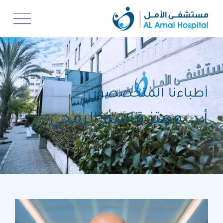
أطباءنا المتخصصون
أ.د. معتز قاسم الرمحي